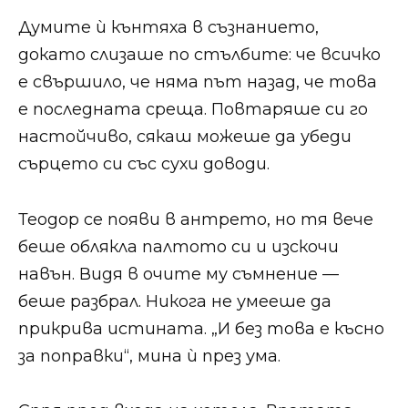
Думите ѝ кънтяха в съзнанието,
докато слизаше по стълбите: че всичко
е свършило, че няма път назад, че това
е последната среща. Повтаряше си го
настойчиво, сякаш можеше да убеди
сърцето си със сухи доводи.
Теодор се появи в антрето, но тя вече
беше облякла палтото си и изскочи
навън. Видя в очите му съмнение —
беше разбрал. Никога не умееше да
прикрива истината. „И без това е късно
за поправки“, мина ѝ през ума.