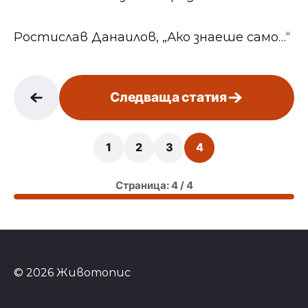
Ростислав Данаилов, „Ако знаеше само…“
Следваща статия
1
2
3
4
Страница: 4 / 4
© 2026 Животопис