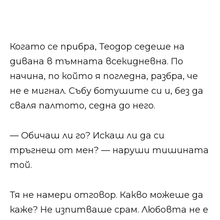
Когато се прибра, Теодор седеше на
дивана в тъмната всекидневна. По
начина, по който я погледна, разбра, че
не е мигнал. Събу ботушите си и, без да
сваля палтото, седна до него.
— Обичаш ли го? Искаш ли да си
тръгнеш от мен? — наруши тишината
той.
Тя не намери отговор. Какво можеше да
каже? Не изпитваше срам. Любовта не е