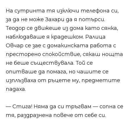
На сутринта тя изключи телефона си,
за да не може Захари да я потърси.
Теодор се движеше из дома като сянка,
наблюдаваше я крадешком. Ралица
Овчар се зае с домакинската работа с
престорено спокойствие, сякаш нощта
не беше съществувала. Той се
опитваше да помага, но чашите се
изплъзваха от ръцете му, предметите
падаха.
— Стига! Няма да си тръгвам — сопна се
тя, раздразнена повече от себе си.