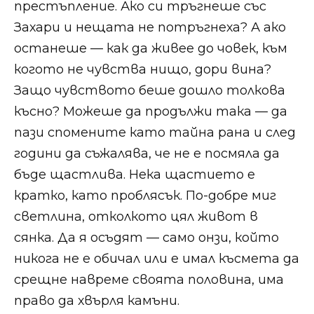
престъпление. Ако си тръгнеше със
Захари и нещата не потръгнеха? А ако
останеше — как да живее до човек, към
когото не чувства нищо, дори вина?
Защо чувството беше дошло толкова
късно? Можеше да продължи така — да
пази спомените като тайна рана и след
години да съжалява, че не е посмяла да
бъде щастлива. Нека щастието е
кратко, като проблясък. По-добре миг
светлина, отколкото цял живот в
сянка. Да я осъдят — само онзи, който
никога не е обичал или е имал късмета да
срещне навреме своята половина, има
право да хвърля камъни.