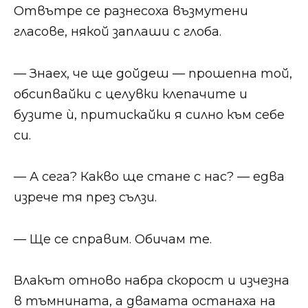
Отвътре се разнесоха възмутени
гласове, някой заплаши с глоба.
— Знаех, че ще дойдеш — прошепна той,
обсипвайки с целувки клепачите и
бузите ѝ, притискайки я силно към себе
си.
— А сега? Какво ще стане с нас? — едва
изрече тя през сълзи.
— Ще се справим. Обичам те.
Влакът отново набра скорост и изчезна
в тъмнината, а двамата останаха на