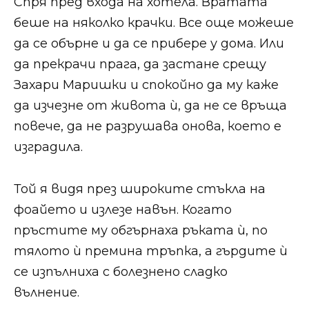
Спря пред входа на хотела. Вратата
беше на няколко крачки. Все още можеше
да се обърне и да се прибере у дома. Или
да прекрачи прага, да застане срещу
Захари Маришки и спокойно да му каже
да изчезне от живота ѝ, да не се връща
повече, да не разрушава онова, което е
изградила.
Той я видя през широките стъкла на
фоайето и излезе навън. Когато
пръстите му обгърнаха ръката ѝ, по
тялото ѝ премина тръпка, а гърдите ѝ
се изпълниха с болезнено сладко
вълнение.