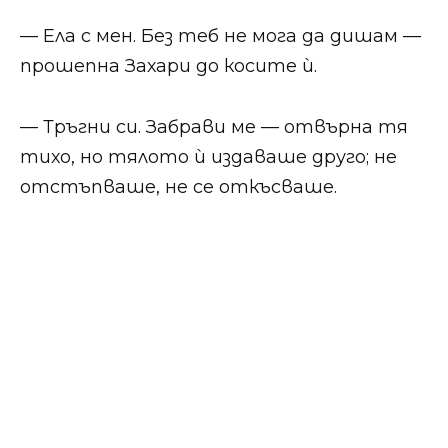
— Ела с мен. Без теб не мога да дишам —
прошепна Захари до косите ѝ.
— Тръгни си. Забрави ме — отвърна тя
тихо, но тялото ѝ издаваше друго; не
отстъпваше, не се откъсваше.