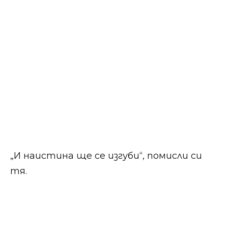
„И наистина ще се изгуби“, помисли си
тя.