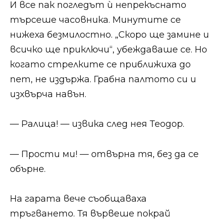
И все пак погледът ѝ непрекъснато
търсеше часовника. Минутите се
нижеха безмилостно. „Скоро ще замине и
всичко ще приключи“, убеждаваше се. Но
когато стрелките се приближиха до
пет, не издържа. Грабна палтото си и
изхвърча навън.
— Ралица! — извика след нея Теодор.
— Прости ми! — отвърна тя, без да се
обърне.
На гарата вече съобщаваха
тръгването. Тя вървеше покрай