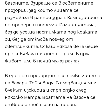
вагоните, взираше се в осветените
прозорци, зад които лицата се
размиваха в ранния здрач. Композицията
потрепери и потегли. Ралица затича,
без да усеща настилката под краката
си, без да откъсва поглед от
светлинките. Сякаш някога вече беше
преживявала същото — дали в друг
живот, или в нечий чужд разказ.
В един от прозорците се появи лицето
на Захари. Той я видя. В следващия миг
влакът изскърца и спря рязко след
няколко метра. Вратата на вагона се
отвори и той скочи на перона.