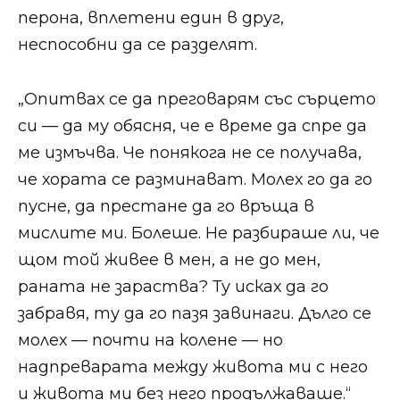
перона, вплетени един в друг,
неспособни да се разделят.
„Опитвах се да преговарям със сърцето
си — да му обясня, че е време да спре да
ме измъчва. Че понякога не се получава,
че хората се разминават. Молех го да го
пусне, да престане да го връща в
мислите ми. Болеше. Не разбираше ли, че
щом той живее в мен, а не до мен,
раната не зараства? Ту исках да го
забравя, ту да го пазя завинаги. Дълго се
молех — почти на колене — но
надпреварата между живота ми с него
и живота ми без него продължаваше.“