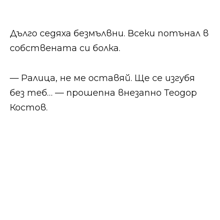
Дълго седяха безмълвни. Всеки потънал в
собствената си болка.
— Ралица, не ме оставяй. Ще се изгубя
без теб… — прошепна внезапно Теодор
Костов.