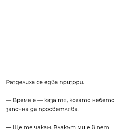
Разделиха се едва призори.
— Време е — каза тя, когато небето
започна да просветлява.
— Ще те чакам. Влакът ми е в пет