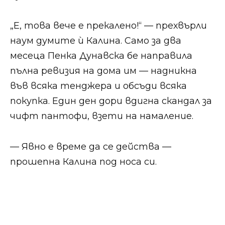
„Е, това вече е прекалено!“ — прехвърли
наум думите ѝ Калина. Само за два
месеца Пенка Дунавска бе направила
пълна ревизия на дома им — надникна
във всяка тенджера и обсъди всяка
покупка. Един ден дори вдигна скандал за
чифт пантофи, взети на намаление.
— Явно е време да се действа —
прошепна Калина под носа си.