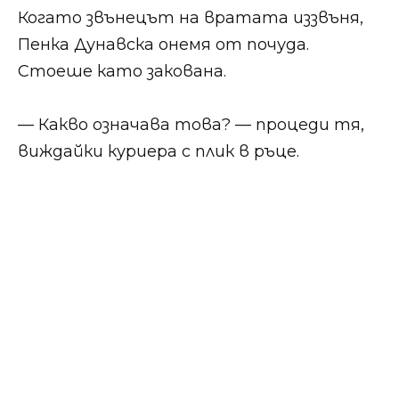
Когато звънецът на вратата иззвъня,
Пенка Дунавска онемя от почуда.
Стоеше като закована.
— Какво означава това? — процеди тя,
виждайки куриера с плик в ръце.