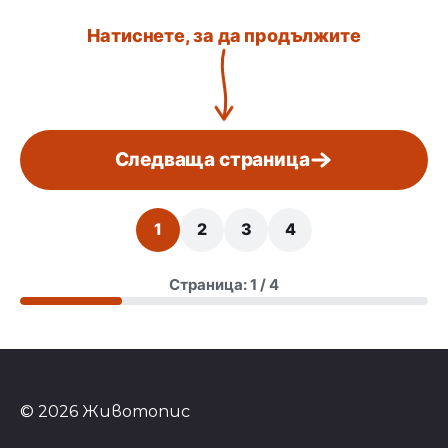
Натиснете, за да продължите
Следваща страница
1
2
3
4
Страница: 1 / 4
© 2026 Животопис