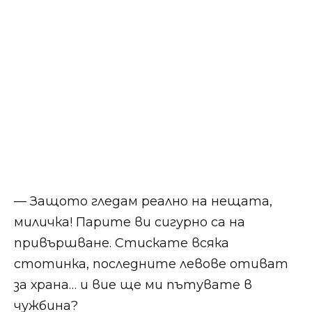
— Защото гледам реално на нещата,
миличка! Парите ви сигурно са на
привършване. Стискате всяка
стотинка, последните левове отиват
за храна… и вие ще ми пътувате в
чужбина?