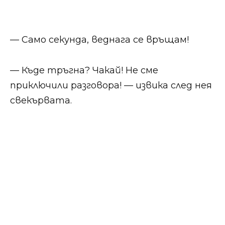
— Само секунда, веднага се връщам!
— Къде тръгна? Чакай! Не сме
приключили разговора! — извика след нея
свекървата.