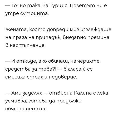
— Точно така. За Турция. Полетът ни е
утре сутринта.
Жената, която допреди миг изглеждаше
на прага на припадък, внезапно премина
в настъпление:
— И откъде, ако обичаш, намерихте
средства за това?! — в гласа ѝ се
смесиха страх и недоверие.
— Ами заделях — отвърна Калина с лека
усмивка, готова да продължи
обяснението си.