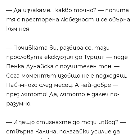
— Да изчакаме… какво точно? — попита
тя с престорена любезност и се обърна
към нея.
— Почивката ви, разбира се, тази
прословута екскурзия до Турция — поде
Пенка Дунавска с поучителен тон. —
Сега моментът изобщо не е подходящ.
Най-много след месец. А най-добре —
през лятото! Да, лятото е далеч по-
разумно.
— И защо стигнахте до този извод? —
отвърна Калина, полагайки усилие да