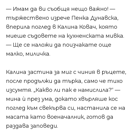
— Имам да ви съобщя нещо важно! —
тържествено изрече Пенка Дунавска,
вперила поглед в Калина Ковач, която
миеше съдовете на кухненската мивка.
— Ще се наложи да поизчакате още
малко, миличка.
Калина застина за миг с чиния в ръцете,
после продължи да търка, само че тихо
изсумтя. „Какво ли пак е намислила?“ —
мина ѝ през ума, докато хвърляше кос
поглед към свекърва си, настанила се на
масата като военачалник, готов да
раздава заповеди.