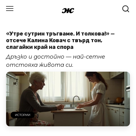
Skip
to
content
«Утре сутрин тръгваме. И толкова!» —
отсече Калина Ковач с твърд тон,
слагайки край на спора
Дръзко и достойно — най-сетне
отстояха живота си.
ИСТОРИИ