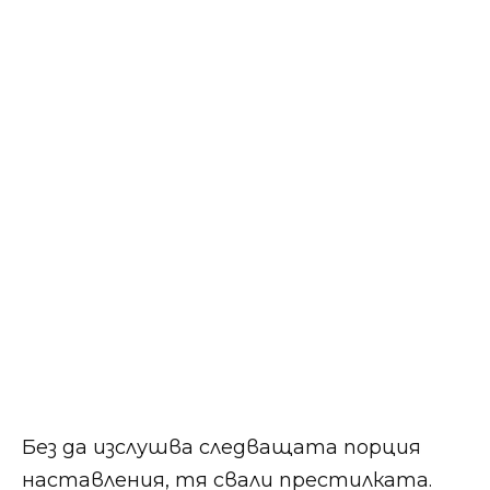
Без да изслушва следващата порция
наставления, тя свали престилката.