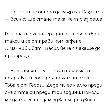
— Не, дори не опита да възрази. Казах ти
— всичко ще стане така, както аз реша.
Гергана напусна сградата на съда, хвана
такси и се отправи към кафене
„Смачний Свят“. Васил вече я чакаше до
прозореца.
— Направихте го — каза той вместо
поздрав и ѝ подаде запечатан плик. —
Това е от Георги. Даде ми го малко преди
смъртта си преди три години. Помоли
ме да ти го предам едва след развода.