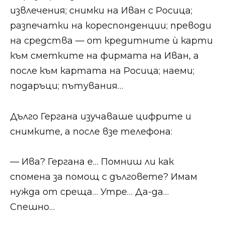
извлечения; снимки на Иван с Росица;
разпечатки на кореспонденции; преводи
на средства — от кредитните ѝ карти
към сметките на фирмата на Иван, а
после към картата на Росица; наеми;
подаръци; пътувания…
Дълго Гергана изучаваше цифрите и
снимките, а после взе телефона:
— Ива? Гергана е… Помниш ли как
спомена за помощ с дълговете? Имам
нужда от среща… Утре… Да-да…
Спешно…