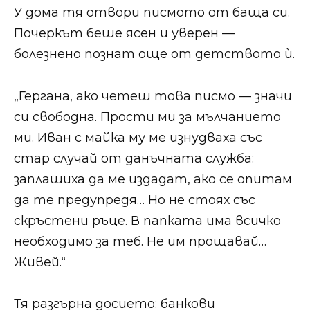
У дома тя отвори писмото от баща си.
Почеркът беше ясен и уверен —
болезнено познат още от детството ѝ.
„Гергана, ако четеш това писмо — значи
си свободна. Прости ми за мълчанието
ми. Иван с майка му ме изнудваха със
стар случай от данъчната служба:
заплашиха да ме издадат, ако се опитам
да те предупредя… Но не стоях със
скръстени ръце. В папката има всичко
необходимо за теб. Не им прощавай…
Живей.“
Тя разгърна досието: банкови