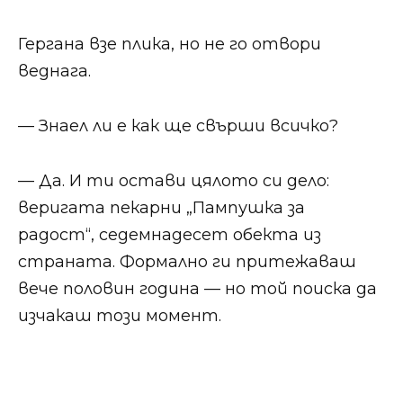
Гергана взе плика, но не го отвори
веднага.
— Знаел ли е как ще свърши всичко?
— Да. И ти остави цялото си дело:
веригата пекарни „Пампушка за
радост“, седемнадесет обекта из
страната. Формално ги притежаваш
вече половин година — но той поиска да
изчакаш този момент.