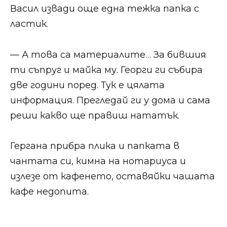
Васил извади още една тежка папка с
ластик.
— А това са материалите… За бившия
ти съпруг и майка му. Георги ги събира
две години поред. Тук е цялата
информация. Прегледай ги у дома и сама
реши какво ще правиш нататък.
Гергана прибра плика и папката в
чантата си, кимна на нотариуса и
излезе от кафенето, оставяйки чашата
кафе недопита.