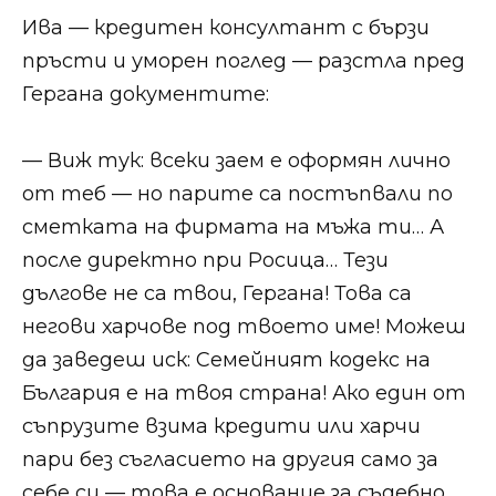
Ива — кредитен консултант с бързи
пръсти и уморен поглед — разстла пред
Гергана документите:
— Виж тук: всеки заем е оформян лично
от теб — но парите са постъпвали по
сметката на фирмата на мъжа ти… А
после директно при Росица… Тези
дългове не са твои, Гергана! Това са
негови харчове под твоето име! Можеш
да заведеш иск: Семейният кодекс на
България е на твоя страна! Ако един от
съпрузите взима кредити или харчи
пари без съгласието на другия само за
себе си — това е основание за съдебно