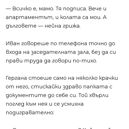
— Всичко е, мамо. Тя подписа. Вече и
апартаментът, и колата са мои. А
дълговете — нейна грижа.
Иван говореше по телефона точно до
входа на заседателната зала, без да си
прави труда да говори по-тихо.
Гергана стоеше само на няколко крачки
от него, стискайки здраво папката с
документите до себе си. Той хвърли
поглед към нея и се усмихна
подигравателно: