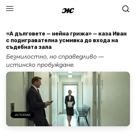
Skip
to
content
«А дълговете — нейна грижа» — каза Иван
с подигравателна усмивка до входа на
съдебната зала
Безмилостно, но справедливо —
истинско пробуждане.
ИСТОРИИ