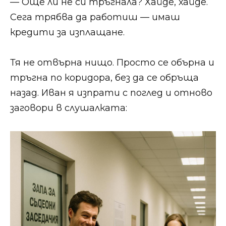
— Още ли не си тръгнала? Хайде, хайде.
Сега трябва да работиш — имаш
кредити за изплащане.
Тя не отвърна нищо. Просто се обърна и
тръгна по коридора, без да се обръща
назад. Иван я изпрати с поглед и отново
заговори в слушалката: