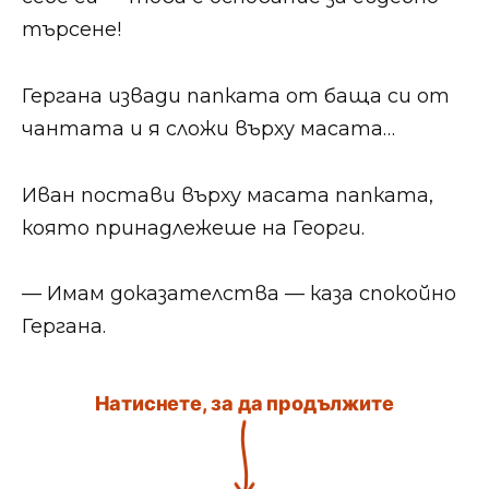
търсене!
Гергана извади папката от баща си от
чантата и я сложи върху масата…
Иван постави върху масата папката,
която принадлежеше на Георги.
— Имам доказателства — каза спокойно
Гергана.
Натиснете, за да продължите