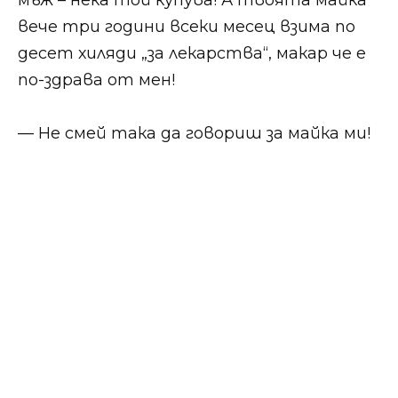
вече три години всеки месец взима по
десет хиляди „за лекарства“, макар че е
по-здрава от мен!
— Не смей така да говориш за майка ми!