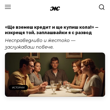
Skip
to
content
«Ще вземеш кредит и ще купиш кола!» —
изкрещя той, заплашвайки я с развод
Несправедливо и жестоко —
заслужаваш повече.
ИСТОРИИ