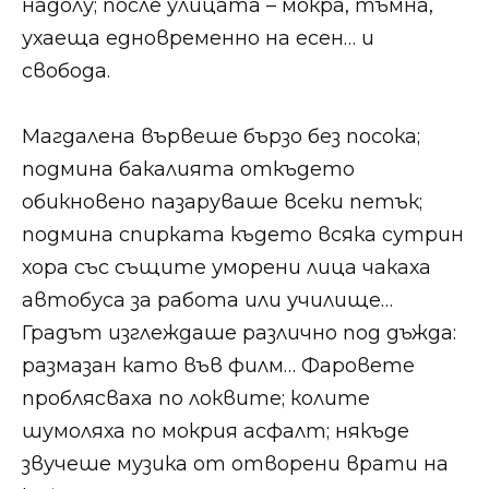
надолу; после улицата – мокра, тъмна,
ухаеща едновременно на есен… и
свобода.
Магдалена вървеше бързо без посока;
подмина бакалията откъдето
обикновено пазаруваше всеки петък;
подмина спирката където всяка сутрин
хора със същите уморени лица чакаха
автобуса за работа или училище…
Градът изглеждаше различно под дъжда:
размазан като във филм… Фаровете
проблясваха по локвите; колите
шумоляха по мокрия асфалт; някъде
звучеше музика от отворени врати на