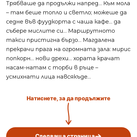
Трябваше да продължи напред… Към мола
– там беше топло и светло; можеше да
седне във фуудкорта с чаша кафе… да
събере мислите си… Маршрутното
такси пристигна бързо… Магдалена
прекрачи прага на огромната зала: мирис
попкорн… нови дрехи… хората крачат
насам-натам с торби в ръце –
усмихнати лица навсякъде…
Натиснете, за да продължите
Следваща страница