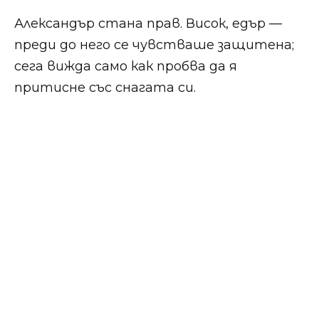
Александър стана прав. Висок, едър —
преди до него се чувстваше защитена;
сега вижда само как пробва да я
притисне със снагата си.