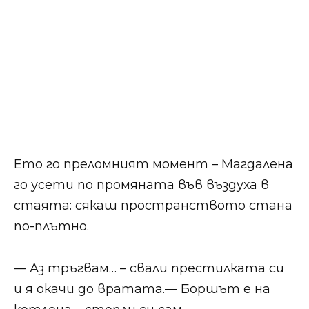
Ето го преломният момент – Магдалена
го усети по промяната във въздуха в
стаята: сякаш пространството стана
по-плътно.
— Аз тръгвам… – свали престилката си
и я окачи до вратата.— Боршът е на