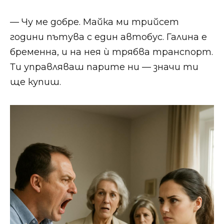
— Чу ме добре. Майка ми трийсет
години пътува с един автобус. Галина е
бременна, и на нея ѝ трябва транспорт.
Ти управляваш парите ни — значи ти
ще купиш.