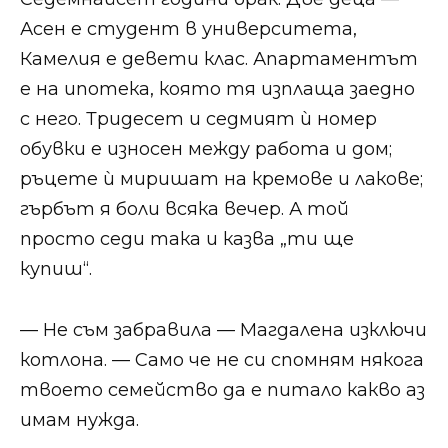
Асен е студент в университета,
Камелия е девети клас. Апартаментът
е на ипотека, която тя изплаща заедно
с него. Тридесет и седмият ѝ номер
обувки е износен между работа и дом;
ръцете ѝ миришат на кремове и лакове;
гърбът я боли всяка вечер. А той
просто седи така и казва „ти ще
купиш“.
— Не съм забравила — Магдалена изключи
котлона. — Само че не си спомням някога
твоето семейство да е питало какво аз
имам нужда.