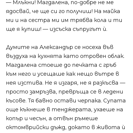
— Млъкни! Магдалена, по-добре не ме
ядосвай, че ще си го получиш! На майка
ми и на сестра ми им трябва кола и ти
ще я купиш! — изсъска съпругът ѝ.
Думите на Александър се носеха във
въздуха на кухнята като отровен облак.
Магдалена стоеше до печката с гръб
към него и усещаше как нещо вътре в
нея изстива. Не я изгаря, не я разкъсва —
просто замръзва, превръща се в ледени
късове. Тя бавно остави черпака. Супата
още къкнеше в тенджерата, ухаеше на
копър и чесън, а отвън ръмеше
октомврийски дъжд, докато в живота ѝ