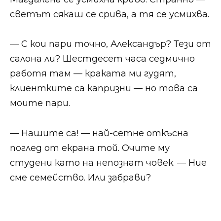
светът сякаш се срива, а тя се усмихва.
— С кои пари точно, Александър? Тези от
салона ли? Шестдесет часа седмично
работя там — краката ми гудят,
клиентките са капризни — но това са
моите пари.
— Нашите са! — най-сетне откъсна
поглед от екрана той. Очите му
студени като на непознат човек. — Ние
сме семейство. Или забрави?