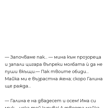
— Започваме пак… — мина към прозореца
и запали цигара въпреки молбата ѝ да не
пуши вкъщи.— Пак твоите обиди…
Майка ми е възрастна жена; скоро Галина
ще ражда…
— Галина е на двадесет и осем! Има си
мъж – нека той купува! А твоята майка