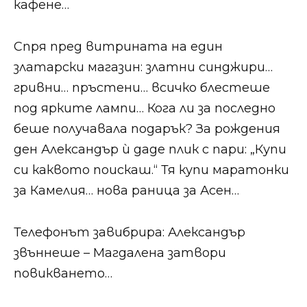
кафене…
Спря пред витрината на един
златарски магазин: златни синджири…
гривни… пръстени… всичко блестеше
под ярките лампи… Кога ли за последно
беше получавала подарък? За рождения
ден Александър ѝ даде плик с пари: „Купи
си каквото поискаш.“ Тя купи маратонки
за Камелия… нова раница за Асен…
Телефонът завибрира: Александър
звъннеше – Магдалена затвори
повикването…