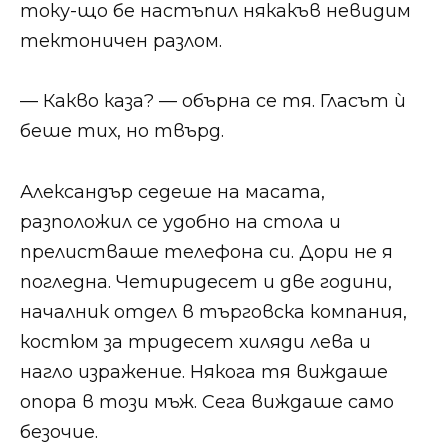
току-що бе настъпил някакъв невидим
тектоничен разлом.
— Какво каза? — обърна се тя. Гласът ѝ
беше тих, но твърд.
Александър седеше на масата,
разположил се удобно на стола и
прелистваше телефона си. Дори не я
погледна. Четиридесет и две години,
началник отдел в търговска компания,
костюм за тридесет хиляди лева и
нагло изражение. Някога тя виждаше
опора в този мъж. Сега виждаше само
безочие.