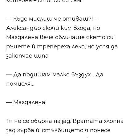
котлона – стопли си сам.
— Къде мислиш че отиваш?! –
Александър скочи към входа, но
Магдалена вече обличаше якето си;
ръцете ѝ трепереха леко, но успя да
закопчае ципа.
— Да подишам малко въздух… Да
помисля…
— Магдалена!
Тя не се обърна назад. Вратата хлопна
зад гърба ѝ; стълбището я понесе