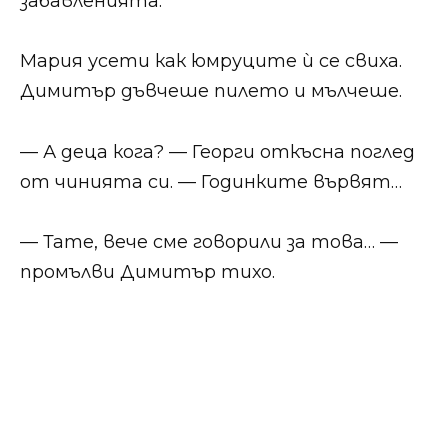
забавленията.
Мария усети как юмруците ѝ се свиха.
Димитър дъвчеше пилето и мълчеше.
— А деца кога? — Георги откъсна поглед
от чинията си. — Годинките вървят…
— Тате, вече сме говорили за това… —
промълви Димитър тихо.