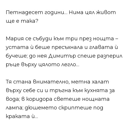
Петнадесет години… Нима цял живот
ще е така?
Мария се събуди към три през нощта –
устата ѝ беше пресъхнала и главата ѝ
бучеше; до нея Димитър спеше разперил
ръце върху цялото легло…
Тя стана внимателно, метна халат
върху себе си и тръгна към кухнята за
вода; в коридора светеше нощната
лампа; дюшемето скриптеше под
краката ѝ…