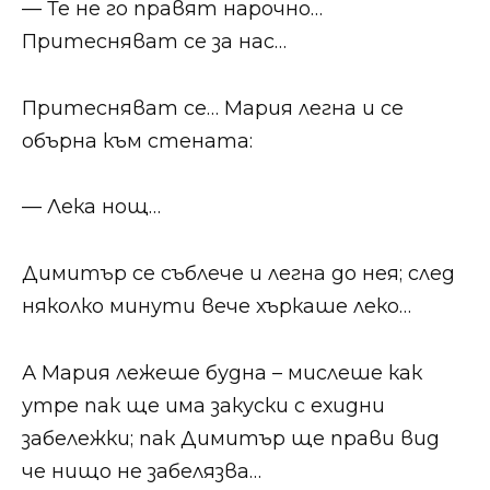
— Те не го правят нарочно…
Притесняват се за нас…
Притесняват се… Мария легна и се
обърна към стената:
— Лека нощ…
Димитър се съблече и легна до нея; след
няколко минути вече хъркаше леко…
А Мария лежеше будна – мислеше как
утре пак ще има закуски с ехидни
забележки; пак Димитър ще прави вид
че нищо не забелязва…