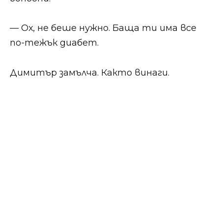
— Ох, не беше нужно. Баща ти има все
по-тежък диабет.
Димитър замълча. Както винаги.