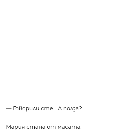
— Говорили сте… А полза?
Мария стана от масата: