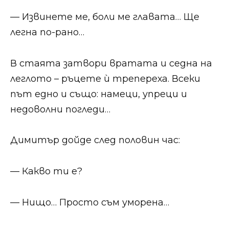
— Извинете ме, боли ме главата… Ще
легна по-рано…
В стаята затвори вратата и седна на
леглото – ръцете ѝ трепереха. Всеки
път едно и също: намеци, упреци и
недоволни погледи…
Димитър дойде след половин час:
— Какво ти е?
— Нищо… Просто съм уморена…