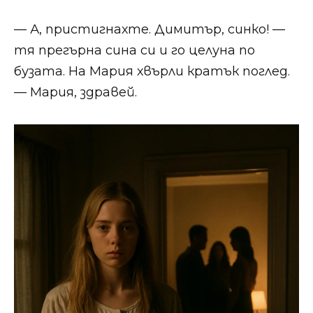
— А, пристигнахте. Димитър, синко! —
тя прегърна сина си и го целуна по
бузата. На Мария хвърли кратък поглед.
— Мария, здравей.