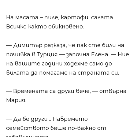
На масата – пиле, картофи, салата.
Всичко както обикновено.
— Димитър разказа, че пак сте били на
почивка в Турция — започна Елена. — Ние
на вашите години ходехме само до
вилата да помагаме на страната си.
— Времената са други вече, — отвърна
Мария.
— Да бе други… Навремето
семейството беше по-важно от