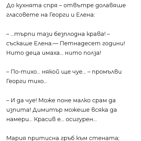
До кухнята спря – отвътре долавяше
гласовете на Георги и Елена:
– …търпи тази безплодна крава! –
съскаше Елена.— Петнадесет години!
Нито деца имаха… нито полза!
– По-тихо… някой ще чуе… – промълви
Георги тихо…
– И да чуе! Може поне малко срам да
изпита! Димитър можеше всяка да
намери… Красив е… осигурен…
Мария притисна гръб към стената;