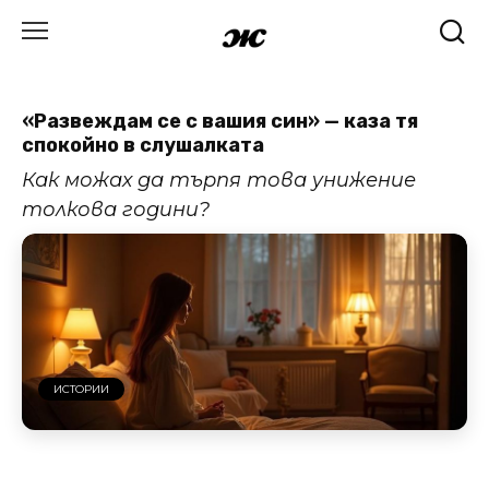
Skip
to
content
«Развеждам се с вашия син» — каза тя
спокойно в слушалката
Как можах да търпя това унижение
толкова години?
ИСТОРИИ