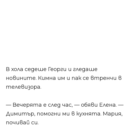
В хола седеше Георги и гледаше
новините. Кимна им и пак се втренчи в
телевизора.
— Вечерята е след час, — обяви Елена. —
Димитър, помогни ми в кухнята. Мария,
почивай си.