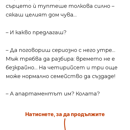
сърцето ѝ туптеше толкова силно –
сякаш целият дом чува…
– И какво предлагаш?
– Да поговориш сериозно с него утре…
Мъж трябва да разбира: времето не е
безкрайно… На четирийсет и три още
може нормално семейство да създаде!
– А апартаментът им? Колата?
Натиснете, за да продължите