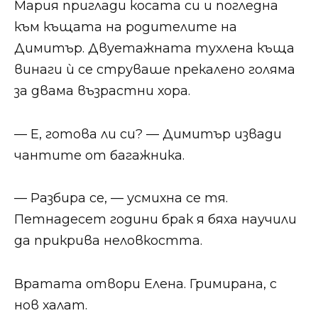
Мария приглади косата си и погледна
към къщата на родителите на
Димитър. Двуетажната тухлена къща
винаги ѝ се струваше прекалено голяма
за двама възрастни хора.
— Е, готова ли си? — Димитър извади
чантите от багажника.
— Разбира се, — усмихна се тя.
Петнадесет години брак я бяха научили
да прикрива неловкостта.
Вратата отвори Елена. Гримирана, с
нов халат.