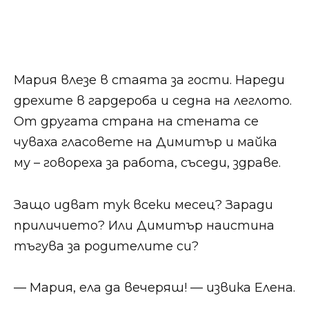
Мария влезе в стаята за гости. Нареди
дрехите в гардероба и седна на леглото.
От другата страна на стената се
чуваха гласовете на Димитър и майка
му – говореха за работа, съседи, здраве.
Защо идват тук всеки месец? Заради
приличието? Или Димитър наистина
тъгува за родителите си?
— Мария, ела да вечеряш! — извика Елена.