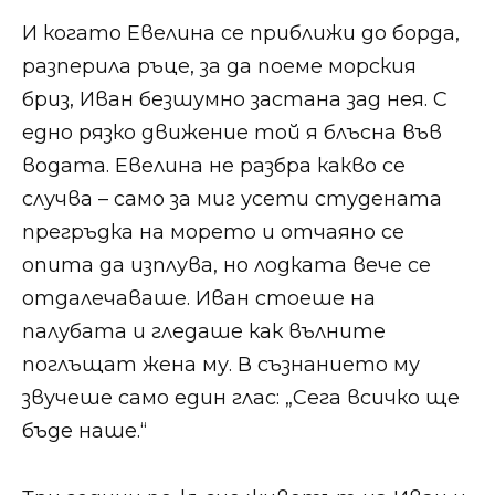
И когато Евелина се приближи до борда,
разперила ръце, за да поеме морския
бриз, Иван безшумно застана зад нея. С
едно рязко движение той я блъсна във
водата. Евелина не разбра какво се
случва – само за миг усети студената
прегръдка на морето и отчаяно се
опита да изплува, но лодката вече се
отдалечаваше. Иван стоеше на
палубата и гледаше как вълните
поглъщат жена му. В съзнанието му
звучеше само един глас: „Сега всичко ще
бъде наше.“