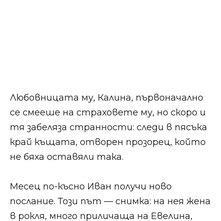
Любовницата му, Калина, първоначално
се смееше на страховете му, но скоро и
тя забеляза странности: следи в пясъка
край къщата, отворен прозорец, който
не бяха оставяли така.
Месец по-късно Иван получи ново
послание. Този път — снимка: на нея жена
в рокля, много приличаща на Евелина,