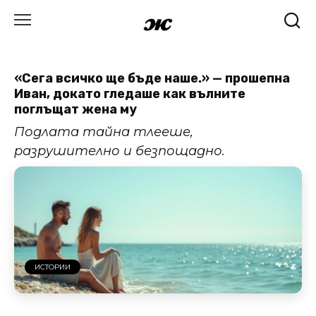
Skip
to
content
«Сега всичко ще бъде наше.» — прошепна
Иван, докато гледаше как вълните
поглъщат жена му
Подлата тайна тлееше,
разрушително и безпощадно.
ИСТОРИИ