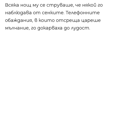
Всяка нощ му се струваше, че някой го
наблюдава от сенките. Телефонните
обаждания, в които отсреща цареше
мълчание, го докарваха до лудост.