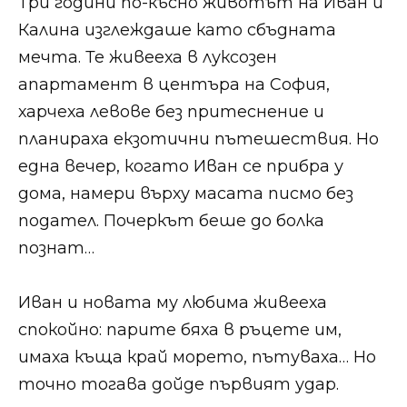
Три години по-късно животът на Иван и
Калина изглеждаше като сбъдната
мечта. Те живееха в луксозен
апартамент в центъра на София,
харчеха левове без притеснение и
планираха екзотични пътешествия. Но
една вечер, когато Иван се прибра у
дома, намери върху масата писмо без
подател. Почеркът беше до болка
познат…
Иван и новата му любима живееха
спокойно: парите бяха в ръцете им,
имаха къща край морето, пътуваха… Но
точно тогава дойде първият удар.