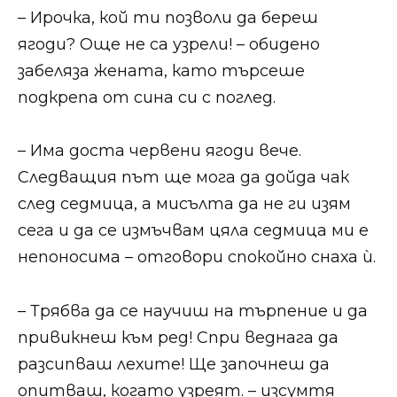
​​​– Ирочка, кой ти позволи да береш
ягоди? Още не са узрели! – обидено
забеляза жената, като търсеше
подкрепа от сина си с поглед.​​
​​​– Има доста червени ягоди вече.
Следващия път ще мога да дойда чак
след седмица, а мисълта да не ги изям
сега и да се измъчвам цяла седмица ми е
непоносима – отговори спокойно снаха ѝ.​​
​​​– Трябва да се научиш на търпение и да
привикнеш към ред! Спри веднага да
разсипваш лехите! Ще започнеш да
опитваш, когато узреят. – изсумтя