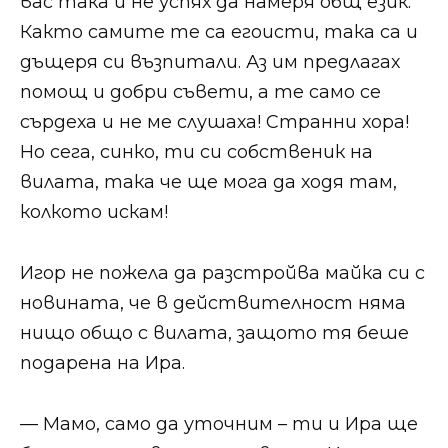
вас така и не успях да намеря общ език.
Както самите те са егоисти, така са и
дъщеря си възпитали. Аз им предлагах
помощ и добри съвети, а те само се
сърдеха и не ме слушаха! Странни хора!
Но сега, синко, ти си собственик на
вилата, така че ще мога да ходя там,
колкото искам!
Игор не пожела да разстройва майка си с
новината, че в действителност няма
нищо общо с вилата, защото тя беше
подарена на Ира.
— Мамо, само да уточним – ти и Ира ще