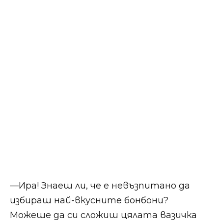
​​—Ира! Знаеш ли, че е невъзпитано да
избираш най-вкусните бонбони?
Можеше да си сложиш цялата вазичка