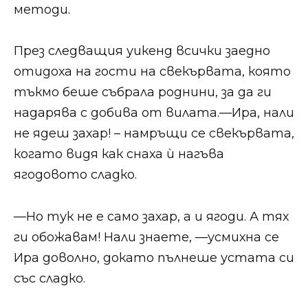
методи.​​
​​През следващия уикенд всички заедно
отидоха на гости на свекървата, която
тъкмо беше събрала роднини, за да ги
надарява с добива от вилата.​​​​​—Ира, нали
не ядеш захар! – намръщи се свекървата,
когато видя как снаха ѝ нагъва
ягодовото сладко.​​
​​—Но тук не е само захар, а и ягоди. А тях
ги обожавам! Нали знаете, —усмихна се
Ира доволно, докато пълнеше устата си
със сладко.​​