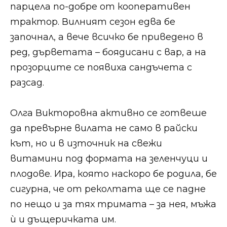
парцела по-добре от кооперативен
трактор. Вилният сезон едва бе
започнал, а вече всичко бе приведено в
ред, дърветата – боядисани с вар, а на
прозорците се появиха сандъчета с
разсад.​​
​​​Олга Викторовна активно се готвеше
да превърне вилата не само в райски
кът, но и в източник на свежи
витамини под формата на зеленчуци и
плодове. Ира, която наскоро бе родила, бе
сигурна, че от реколтата ще се падне
по нещо и за тях тримата – за нея, мъжа
ѝ и дъщеричката им.​​