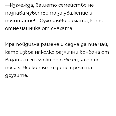
​​—Изглежда, вашето семейство не
познава чувството за уважение и
почитание! – Сухо заяви дамата, като
отне чайника от снахата.​​
​​Ира повдигна рамене и седна да пие чай,
като избра няколко различни бонбона от
вазата и ги сложи до себе си, за да не
посяга всеки път и да не пречи на
другите.​​