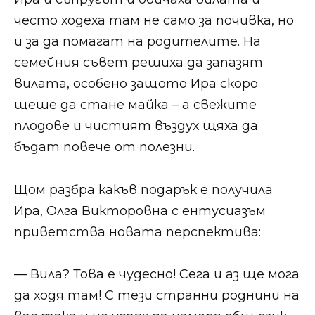
често ходеха там не само за почивка, но
и за да помагат на родителите. На
семейния съвет решиха да запазят
вилата, особено защото Ира скоро
щеше да стане майка – а свежите
плодове и чистият въздух щяха да
бъдат повече от полезни.
Щом разбра какъв подарък е получила
Ира, Олга Викторовна с ентусиазъм
приветства новата перспектива:
— Вила? Това е чудесно! Сега и аз ще мога
да ходя там! С тези странни роднини на