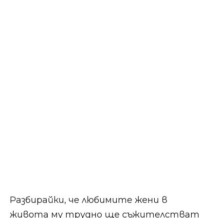
Разбирайки, че любимите жени в
живота му трудно ще съжителстват