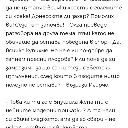
да не изтапче всички храсти с големите
си крака! Донесохте ли захар? Помолих
ви! Сезонът започва! – Олга преведе
разговора на друга тема, тъй като не
обичаше да остава победена в спор.​​​​– Да,
всичко купихме. Но не е ли по-добре да
хапнем пресни плодове? Или поне да ги
замразим… защо са ни тези съветски
изпълнения, след които в ягодите нищо
полезно не остава? – възрази Игорчо.​​
​​– Това ли ти го е внушила жена ти с
нейните модерни приказки? А тя нали
си обича сладкото, ама да го свари – не
иска? – отвърна свекървата.​​