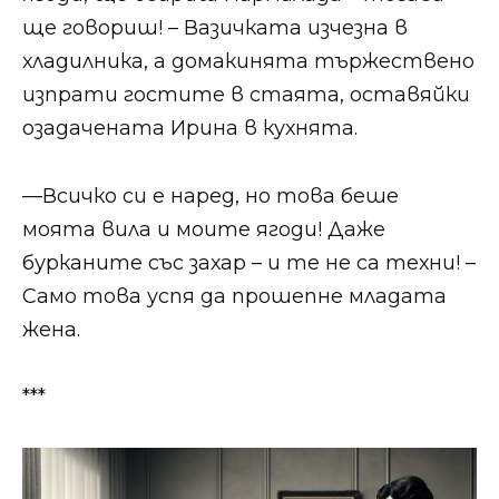
ще говориш! – Вазичката изчезна в
хладилника, а домакинята тържествено
изпрати гостите в стаята, оставяйки
озадачената Ирина в кухнята.​​
​​—Всичко си е наред, но това беше
моята вила и моите ягоди! Даже
бурканите със захар – и те не са техни! –
Само това успя да прошепне младата
жена.​​​
​​***​​