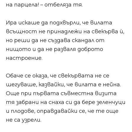
на парцела! – отбеляза тя.​​
​​​Ира искаше да подхвърли, че вилата
всъщност не принадлежи на свекърва ѝ,
но реши да не създава скандал от
нищото и да не разваля доброто
настроение.​​
​​​Обаче се оказа, че свекървата не се
шегуваше, казвайки, че вилата е нейна.
Още при първата съвместна визита
тя забрани на снаха си да бере зеленчуци
и плодове, оправдавайки се, че те още
не са узрели.​​