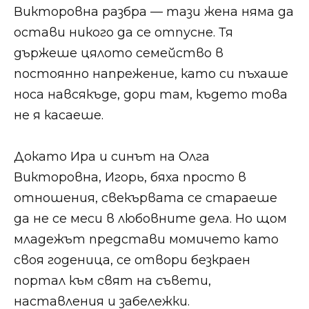
Викторовна разбра — тази жена няма да
остави никого да се отпусне. Тя
държеше цялото семейство в
постоянно напрежение, като си пъхаше
носа навсякъде, дори там, където това
не я касаеше.​​
​​Докато Ира и синът на Олга
Викторовна, Игорь, бяха просто в
отношения, свекървата се стараеше
да не се меси в любовните дела. Но щом
младежът представи момичето като
своя годеница, се отвори безкраен
портал към свят на съвети,
наставления и забележки.​​