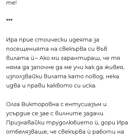
те!
***
Ира прие стоически идеята за
посещенията на свекърва си във
вилата ѝ.​​​– Ако ми гарантираш, че тя
няма да започне да ме учи как да живея,
използвайки вилата като повод, нека
идва и прави каквото си иска.​​
​​​Олга Викторовна с ентусиазъм и
усърдие се зае с вилните задачи.
Признавайки трудолюбието ѝ, дори Ира
отбелязваше, че свекърва ѝ работи на