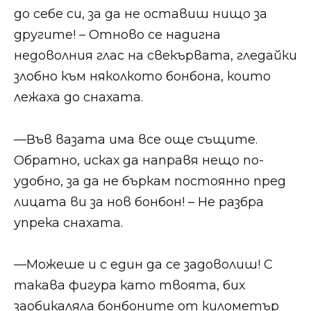
до себе си, за да не оставиш нищо за
другите! – Отново се надигна
недоволния глас на свекървата, гледайки
злобно към няколкото бонбона, които
лежаха до снахата.​​
​​—Във вазата има все още същите.
Обратно, исках да направя нещо по-
удобно, за да не бъркам постоянно пред
лицата ви за нов бонбон! – Не разбра
упрека снахата.​​
​​—Можеше и с един да се задоволиш! С
такава фигура като твоята, бих
заобикаляла бонбоните от километър