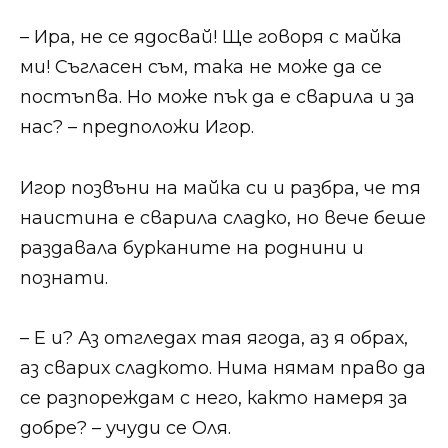
​​– Ира, не се ядосвай! Ще говоря с майка
ми! Съгласен съм, така не може да се
постъпва. Но може пък да е сварила и за
нас? – предположи Игор.​​
​​Игор позвъни на майка си и разбра, че тя
наистина е сварила сладко, но вече беше
раздавала бурканите на роднини и
познати.​​
​​– Е и? Аз отгледах тая ягода, аз я обрах,
аз сварих сладкото. Нима нямам право да
се разпореждам с него, както намеря за
добре? – учуди се Оля.​​