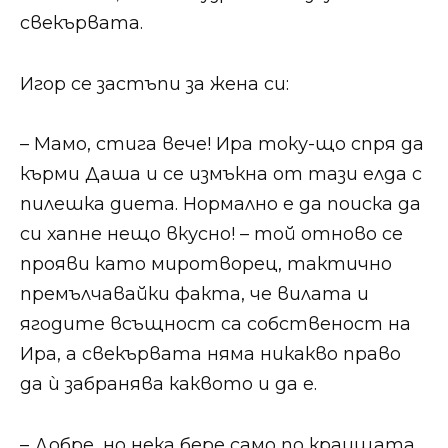
свекървата.​​
​​​Игор се застъпи за жена си:​​
​​​– Мамо, стига вече! Ира току-що спря да
кърми Даша и се измъкна от тази елда с
пилешка диета. Нормално е да поиска да
си хапне нещо вкусно! – той отново се
прояви като миротворец, тактично
премълчавайки факта, че вилата и
ягодите всъщност са собственост на
Ира, а свекървата няма никакво право
да ѝ забранява каквото и да е.​​
​​​– Добре, но нека бере само по краищата,