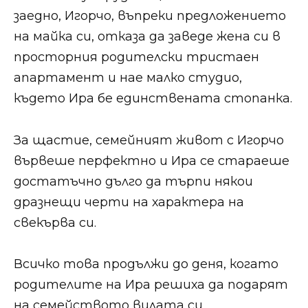
заедно, Игорчо, въпреки предложението
на майка си, отказа да заведе жена си в
просторния родителски тристаен
апартамент и нае малко студио,
където Ира бе единствената стопанка.
За щастие, семейният живот с Игорчо
вървеше перфектно и Ира се стараеше
достатъчно дълго да търпи някои
дразнещи черти на характера на
свекърва си.
Всичко това продължи до деня, когато
родителите на Ира решиха да подарят
на семейството вилата си.