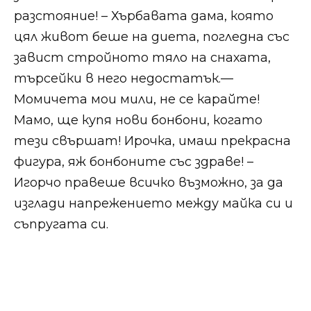
разстояние! – Хърбавата дама, която
цял живот беше на диета, погледна със
завист стройното тяло на снахата,
търсейки в него недостатък.​​—
Момичета мои мили, не се карайте!
Мамо, ще купя нови бонбони, когато
тези свършат! Ирочка, имаш прекрасна
фигура, яж бонбоните със здраве! –
Игорчо правеше всичко възможно, за да
изглади напрежението между майка си и
съпругата си.