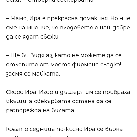
​​– Мамо, Ира е прекрасна домакиня. Но ние
сме на мнение, че плодовете е най-добре
да се ядат свежи.​​
​​– Ще ви видя аз, като не можете да се
отлепите от моето фирмено сладко! –
засмя се майката.​​
​​Скоро Ира, Игор и дъщеря им се прибраха
вкъщи, а свекървата остана да се
разпорежда на вилата.​​
​​Когато седмица по-късно Ира се върна