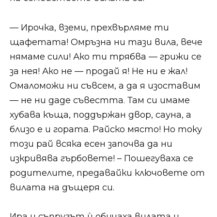
— Ирочка, вземи, прехвърляме ти
щафетата! Омръзна ни тази вила, вече
нямаме сили! Ако ти трябва — грижи се
за нея! Ако не — продай я! Не ни е жал!
Омаломожи ни съвсем, а да я изоставим
— не ни даде съвестта. Там си имаме
хубава къща, поддържан двор, сауна, а
близо е и гората. Райско място! Но току
този рай всяка есен започва да ни
изкривява гърбовете! – Пошегуваха се
родителите, предавайки ключовете от
вилата на дъщеря си.
Ира и съпругът ѝ обичаха вилата и