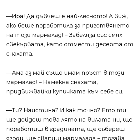
​​—Ира! Да дъвчеш е най-лесното! А виж,
ако беше поработила за приготвянето
на този мармалад! – Забеляза със смях
свекървата, като отмести десерта от
снахата.​​
​​—Ама аз май също имам пръст в този
мармалад! – Намекна снахата,
придвижвайки купичката към себе си.​​
​​—Ти? Наистина? И как точно? Ето ти
ще дойдеш това лято на вилата ни, ще
поработиш в градината, ще събереш
ягоди, ще свариш мармалада – тогава