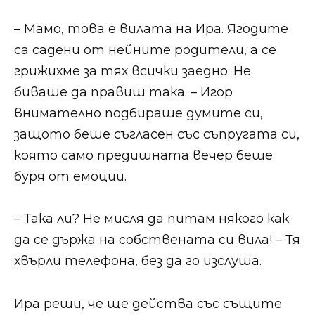
​​– Мамо, това е вилата на Ира. Ягодите
са садени от нейните родители, а се
грижихме за тях всички заедно. Не
биваше да правиш така. – Игор
внимателно подбираше думите си,
защото беше съгласен със съпругата си,
която само предишната вечер беше
буря от емоции.​​
​​– Така ли? Не мисля да питам някого как
да се държа на собствената си вила! – Тя
хвърли телефона, без да го изслуша.​​
​​Ира реши, че ще действа със същите