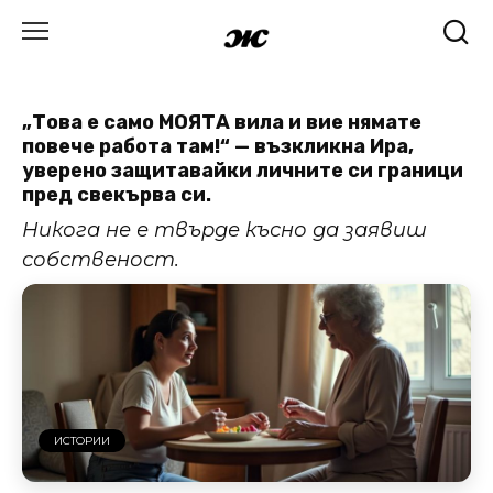
Skip
to
content
„Това е само МОЯТА вила и вие нямате
повече работа там!“ — възкликна Ира,
уверено защитавайки личните си граници
пред свекърва си.
Никога не е твърде късно да заявиш
собственост.
ИСТОРИИ