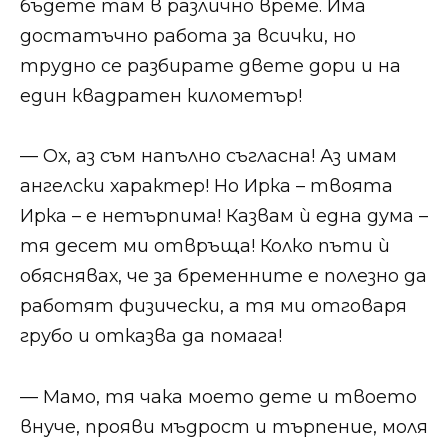
бъдете там в различно време. Има
достатъчно работа за всички, но
трудно се разбирате двете дори и на
един квадратен километър!
— Ох, аз съм напълно съгласна! Аз имам
ангелски характер! Но Ирка – твоята
Ирка – е нетърпима! Казвам ѝ една дума –
тя десет ми отвръща! Колко пъти ѝ
обяснявах, че за бременните е полезно да
работят физически, а тя ми отговаря
грубо и отказва да помага!
— Мамо, тя чака моето дете и твоето
внуче, прояви мъдрост и търпение, моля