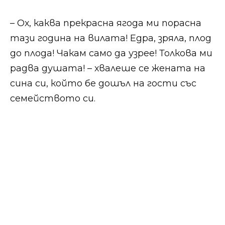
​​​– Ох, каква прекрасна ягода ми порасна
тази година на вилата! Едра, зряла, плод
до плода! Чакам само да узрее! Толкова ми
радва душата! – хвалеше се жената на
сина си, който бе дошъл на гости със
семейството си.​​