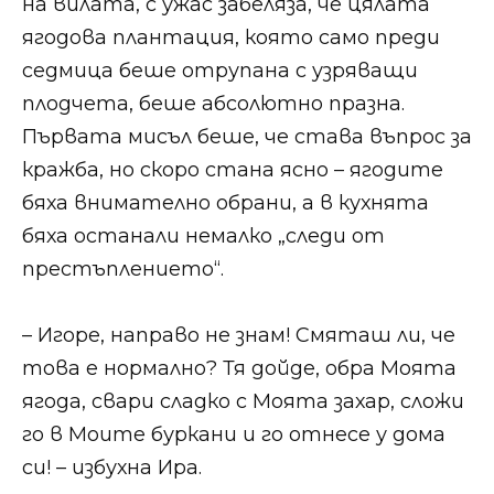
на вилата, с ужас забеляза, че цялата
ягодова плантация, която само преди
седмица беше отрупана с узряващи
плодчета, беше абсолютно празна.
Първата мисъл беше, че става въпрос за
кражба, но скоро стана ясно – ягодите
бяха внимателно обрани, а в кухнята
бяха останали немалко „следи от
престъплението“.​​
​​– Игоре, направо не знам! Смяташ ли, че
това е нормално? Тя дойде, обра Моята
ягода, свари сладко с Моята захар, сложи
го в Моите буркани и го отнесе у дома
си! – избухна Ира.​​