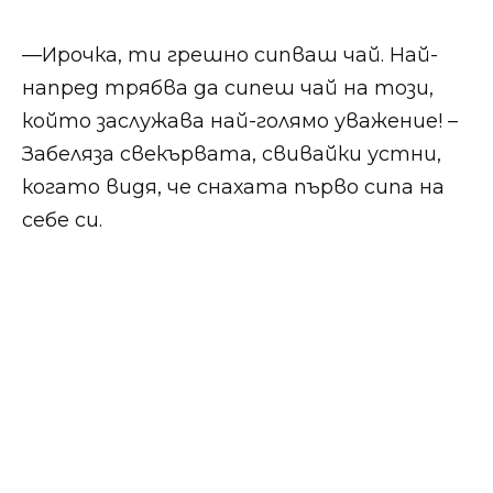
​​—Ирочка, ти грешно сипваш чай. Най-
напред трябва да сипеш чай на този,
който заслужава най-голямо уважение! –
Забеляза свекървата, свивайки устни,
когато видя, че снахата първо сипа на
себе си.​​