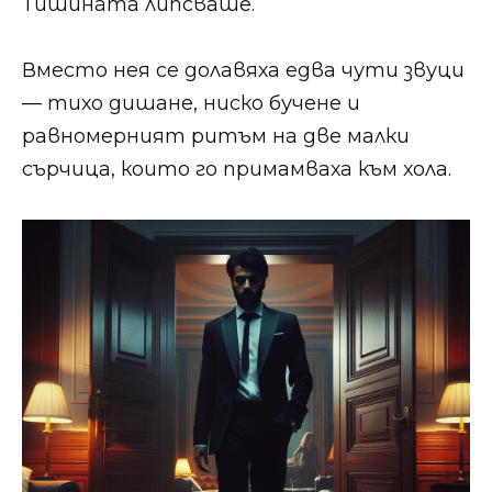
Тишината липсваше.
Вместо нея се долавяха едва чути звуци
— тихо дишане, ниско бучене и
равномерният ритъм на две малки
сърчица, които го примамваха към хола.