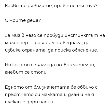
Какво, по дяволите, правеше тя тук?
С моите деца?
За миг в него се пробуди инстинктът на
милионер — да я изгони веднага, да
извика охраната, да поиска обяснение.
Но когато се загледа по-внимателно,
гневът се стопи.
Едното от близначетата бе обвило с
пръстчето си малката ѝ длан и не я
пускаше дори насън.