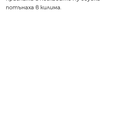
потънаха в килима.