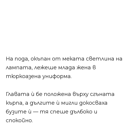
На пода, окъпан от меката светлина на
лампата, лежеше млада жена в
тюркоазена униформа.
Главата ѝ бе положена върху сгъната
кърпа, а дългите ѝ мигли докосваха
бузите ѝ — тя спеше дълбоко и
спокойно.