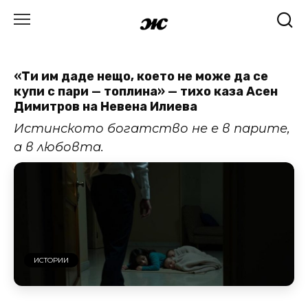
Skip
to
content
«Ти им даде нещо, което не може да се
купи с пари — топлина» — тихо каза Асен
Димитров на Невена Илиева
Истинското богатство не е в парите,
а в любовта.
ИСТОРИИ