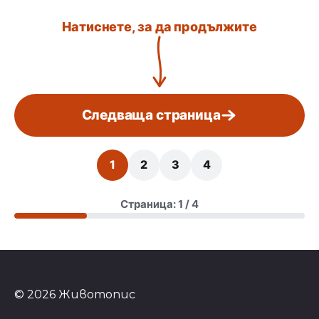
Натиснете, за да продължите
Следваща страница
1
2
3
4
Страница: 1 / 4
© 2026 Животопис