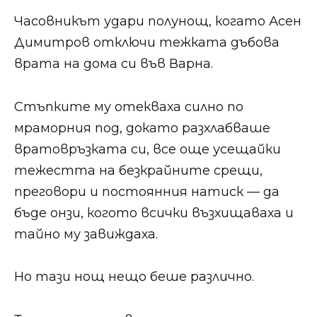
Часовникът удари полунощ, когато Асен
Димитров отключи тежката дъбова
врата на дома си във Варна.
Стъпките му отекваха силно по
мраморния под, докато разхлабваше
вратовръзката си, все още усещайки
тежестта на безкрайните срещи,
преговори и постоянния натиск — да
бъде онзи, когото всички възхищаваха и
тайно му завиждаха.
Но тази нощ нещо беше различно.