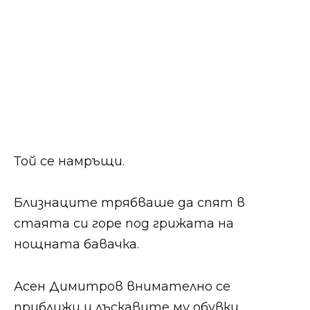
Той се намръщи.
Близнаците трябваше да спят в
стаята си горе под грижата на
нощната бавачка.
Асен Димитров внимателно се
приближи и лъскавите му обувки