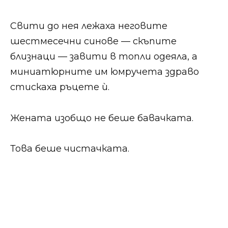
Свити до нея лежаха неговите
шестмесечни синове — скъпите
близнаци — завити в топли одеяла, а
миниатюрните им юмручета здраво
стискаха ръцете ѝ.
Жената изобщо не беше бавачката.
Това беше чистачката.