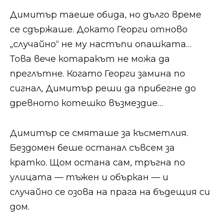
Димитър таеше обида, но дълго време
се сдържаше. Докато Георги отново
„случайно“ не му настъпи опашката…
Това вече котаракът не можа да
преглътне. Когато Георги замина по
сигнал, Димитър реши да прибегне до
древното котешко възмездие…
Димитър се смяташе за късметлия.
Бездомен беше останал съвсем за
кратко. Щом остана сам, тръгна по
улицата — тъжен и объркан — и
случайно се озова на прага на бъдещия си
дом.