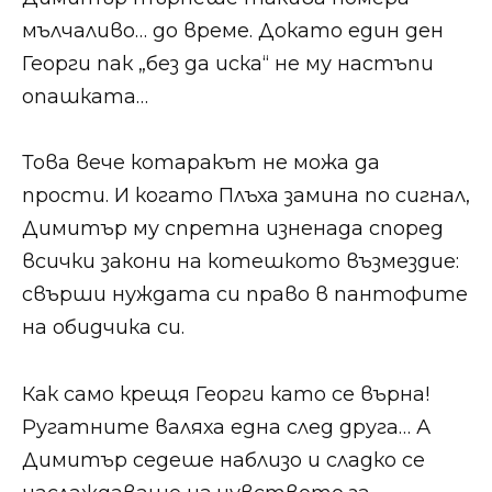
мълчаливо… до време. Докато един ден
Георги пак „без да иска“ не му настъпи
опашката…
Това вече котаракът не можа да
прости. И когато Плъха замина по сигнал,
Димитър му спретна изненада според
всички закони на котешкото възмездие:
свърши нуждата си право в пантофите
на обидчика си.
Как само крещя Георги като се върна!
Ругатните валяха една след друга… А
Димитър седеше наблизо и сладко се