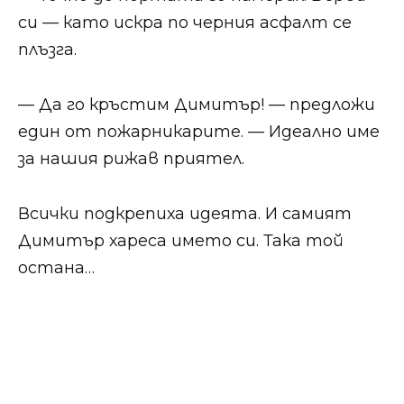
си — като искра по черния асфалт се
плъзга.
— Да го кръстим Димитър! — предложи
един от пожарникарите. — Идеално име
за нашия рижав приятел.
Всички подкрепиха идеята. И самият
Димитър хареса името си. Така той
остана…