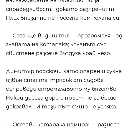
наслаждаваше на чувството за
справедливост… докато разяреният
Плъх внезапно не посегна към колана си.
— Сега ще видиш ти! — прогромоля над
главата на котарака; коланът със
свистене разсече въздуха край него.
Димитър подскочи като опарен и хукна
извън стаята; трясък от съдове
съпроводи стремглавото му бягство.
Никой досега дори с пръст не го беше
докосвал… И този път също не успяха.
— Остави котарака намира! — разнесе