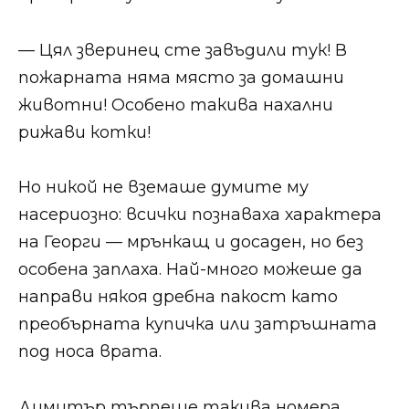
— Цял зверинец сте завъдили тук! В
пожарната няма място за домашни
животни! Особено такива нахални
рижави котки!
Но никой не вземаше думите му
насериозно: всички познаваха характера
на Георги — мрънкащ и досаден, но без
особена заплаха. Най-много можеше да
направи някоя дребна пакост като
преобърната купичка или затръшната
под носа врата.
Димитър търпеше такива номера