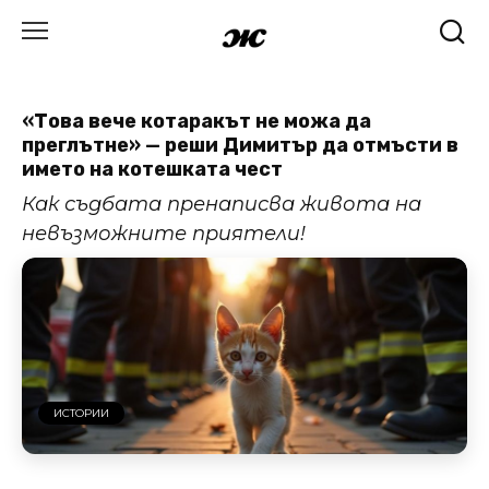
Skip
to
content
«Това вече котаракът не можа да
преглътне» — реши Димитър да отмъсти в
името на котешката чест
Как съдбата пренаписва живота на
невъзможните приятели!
ИСТОРИИ