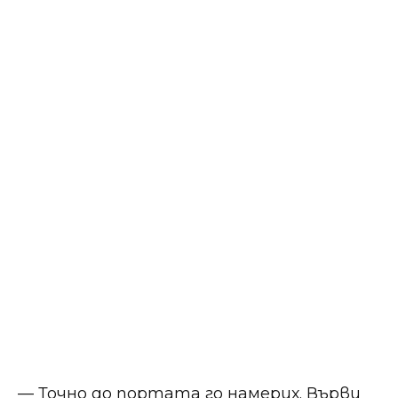
— Точно до портата го намерих. Върви