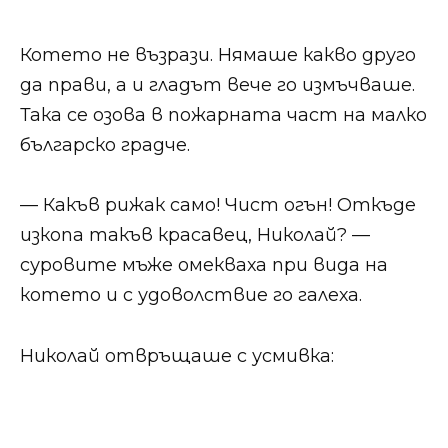
Котето не възрази. Нямаше какво друго
да прави, а и гладът вече го измъчваше.
Така се озова в пожарната част на малко
българско градче.
— Какъв рижак само! Чист огън! Откъде
изкопа такъв красавец, Николай? —
суровите мъже омекваха при вида на
котето и с удоволствие го галеха.
Николай отвръщаше с усмивка: