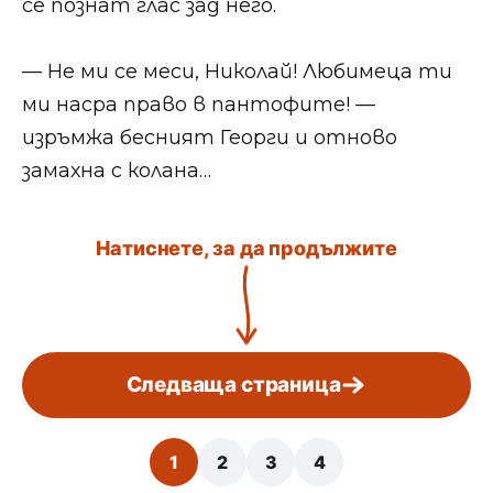
се познат глас зад него.
— Не ми се меси, Николай! Любимеца ти
ми насра право в пантофите! —
изръмжа бесният Георги и отново
замахна с колана…
Натиснете, за да продължите
Следваща страница
1
2
3
4