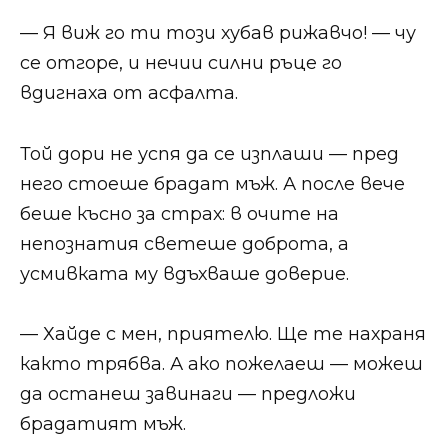
— Я виж го ти този хубав рижавчо! — чу
се отгоре, и нечии силни ръце го
вдигнаха от асфалта.
Той дори не успя да се изплаши — пред
него стоеше брадат мъж. А после вече
беше късно за страх: в очите на
непознатия светеше доброта, а
усмивката му вдъхваше доверие.
— Хайде с мен, приятелю. Ще те нахраня
както трябва. А ако пожелаеш — можеш
да останеш завинаги — предложи
брадатият мъж.