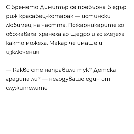
С времето Димитър се превърна в едър
риж красавец-котарак — истински
любимец на частта. Пожарникарите го
обожаваха: хранеха го щедро и го глезеха
както можеха. Макар че имаше и
изключения.
— Какво сте направили тук? Детска
градина ли? — негодуваше един от
служителите.