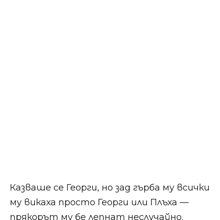
Казваше се Георги, но зад гърба му всички
му викаха просто Георги или Плъха —
прякорът му бе лепнат неслучайно.