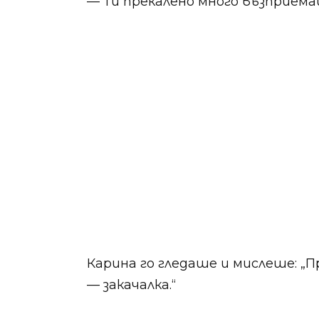
— Ти прекалено много възприема
Карина го гледаше и мислеше: „П
— закачалка.“