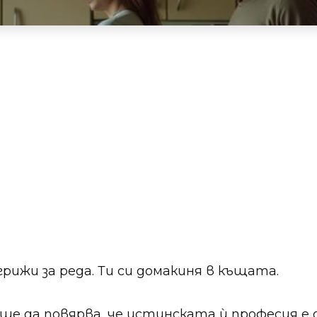
грижи за реда. Ти си домакиня в къщата.
еше да повярва, че истинската ѝ професия 