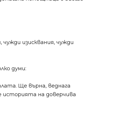
, чужди изисквания, чужди
лко думи:
лата. Ще върна, веднага
е историята на доверчива