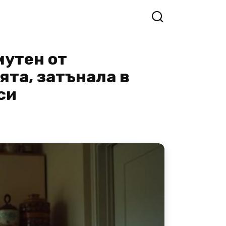
мутен от
ята, затънала в
си