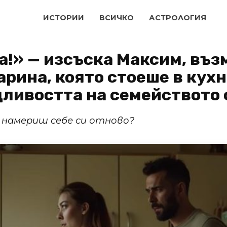
ИСТОРИИ
ВСИЧКО
АСТРОЛОГИЯ
а!» — изсъска Максим, въз
рина, която стоеше в кухн
дливостта на семейството 
да намериш себе си отново?