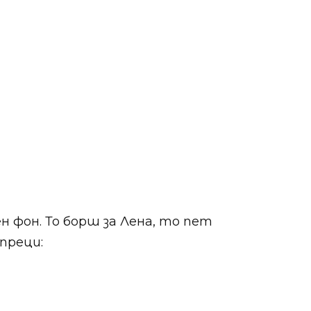
 фон. То борш за Лена, то пет
упреци: