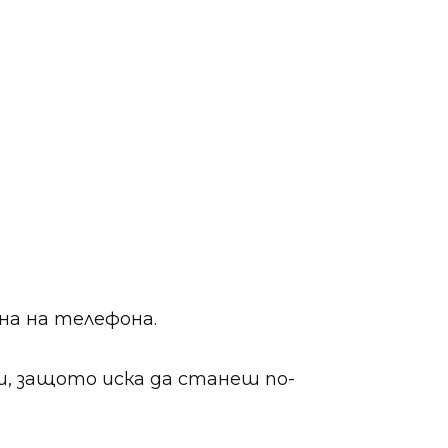
ана на телефона.
ки, защото иска да станеш по-