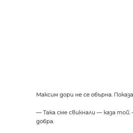
Максим дори не се обърна. Показ
— Така сме свикнали — каза той.
добра.