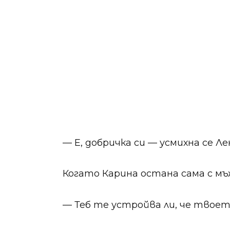
— Е, добричка си — усмихна се Ле
Когато Карина остана сама с мъж
— Теб те устройва ли, че твое