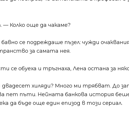
 — Колко още да чакаме?
 бавно се подреждаше пъзел: чужди очаквания
ранство за самата нея.
и се обуеха и тръгнаха, Лена остана за няко
 двадесет хиляди? Много ми трябват. До зап
ва пет пъти. Нейната банкова история беш
ека да бъде още един епизод в този сериал.