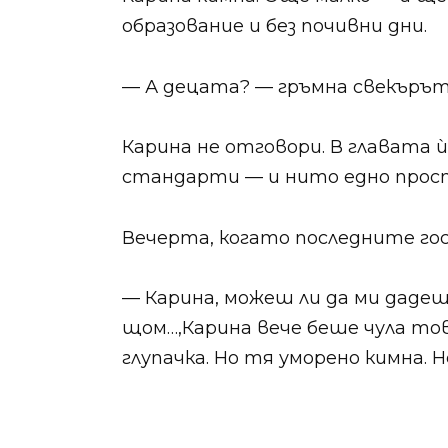
образование и без почивни дни.
— А децата? — гръмна свекърът.
Карина не отговори. В главата ѝ
стандарти — и нито едно прост
Вечерта, когато последните гост
— Карина, можеш ли да ми дадеш
щом…,Карина вече беше чула то
глупачка. Но тя уморено кимна. Н