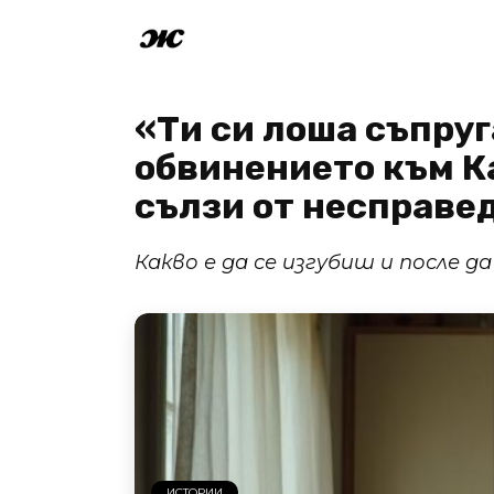
Skip
to
content
«Ти си лоша съпруг
обвинението към Ка
сълзи от несправе
Какво е да се изгубиш и после 
ИСТОРИИ