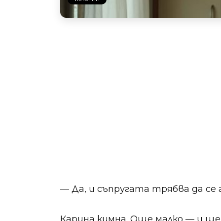
— Да, и съпругата трябва да се 
Карина кимна. Още малко — и щ