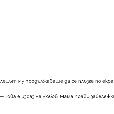
алецът му продължаваше да се плъзга по екр
 — Това е израз на любов. Мама прави забележ