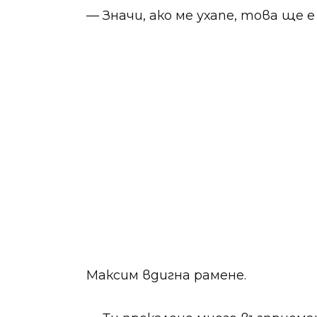
— Значи, ако ме ухапе, това ще
Максим вдигна рамене.