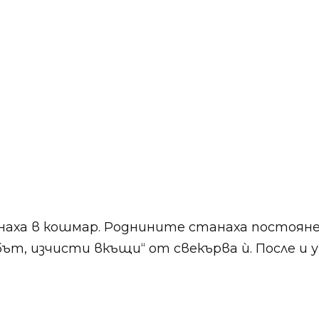
аха в кошмар. Роднините станаха постоянен
рбът, изчисти вкъщи“ от свекърва ѝ. После и 