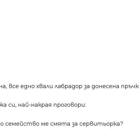
на, все едно хвали лабрадор за донесена пръчк
а си, най-накрая проговори:
то семейство ме смята за сервитьорка?