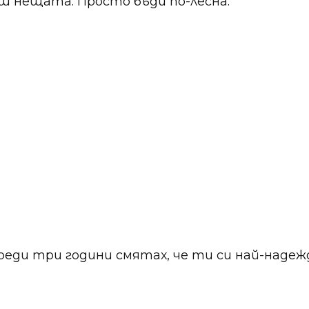
ш нещата. Просто бъди по-лесна.
реди три години смятах, че ти си най-надежд