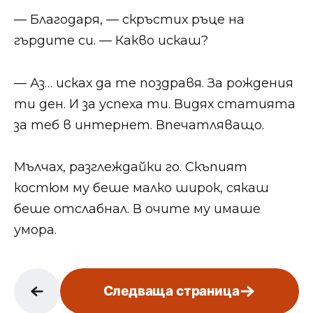
— Благодаря, — скръстих ръце на
гърдите си. — Какво искаш?
— Аз… исках да те поздравя. За рождения
ти ден. И за успеха ти. Видях статията
за теб в интернет. Впечатляващо.
Мълчах, разглеждайки го. Скъпият
костюм му беше малко широк, сякаш
беше отслабнал. В очите му имаше
умора.
Следваща страница