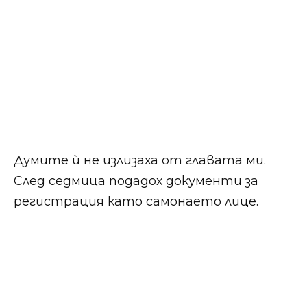
Думите ѝ не излизаха от главата ми.
След седмица подадох документи за
регистрация като самонаето лице.