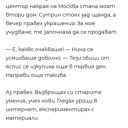
център накрая на Москва стана моят
втори дом. Сутрин стоях зад щанда, а
вечер правех украшения. За мое
учудване, те започнаха да се продават.
— Е, какво очакваше! — Нина се
усмихваше доволно. — Тези обици от
яспис се изкупиха още в първия ден.
Направи още такива.
Аз правех. Възвръщах си старите
умения, учех нови. Гледах уроци в
интернет, експериментирах с
материали.