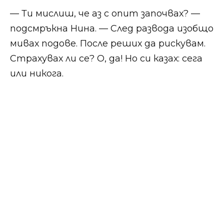
— Ти мислиш, че аз с опит започвах? —
подсмръкна Нина. — След развода изобщо
мивах подове. После реших да рискувам.
Страхувах ли се? О, да! Но си казах: сега
или никога.