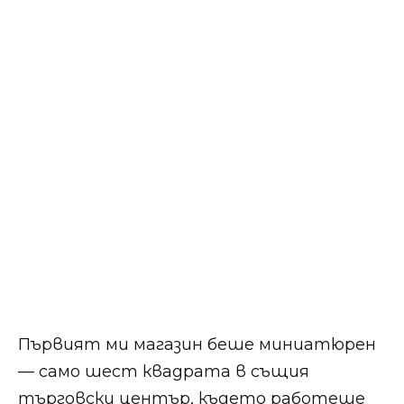
Първият ми магазин беше миниатюрен
— само шест квадрата в същия
търговски център, където работеше