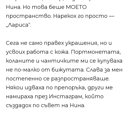
Нина. Но това беше МОЕТО
пространство. Нарекох го просто —
„Лариса“.
Сега не само правех украшения, но и
усвоих работа с кожа. Портмонетата,
коланите и чантичките ми се купуваха
не по-малко от бижутата. Слава за мен
постепенно се разпространяваше.
Някои идваха по препоръка, други ме
намираха през Инстаграм, който
създадох по съвет на Нина.