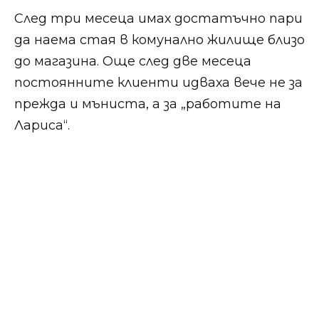
След три месеца имах достатъчно пари
да наема стая в комунално жилище близо
до магазина. Още след две месеца
постоянните клиенти идваха вече не за
прежда и мъниста, а за „работите на
Лариса“.