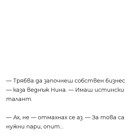
— Трябва да започнеш собствен бизнес
— каза веднъж Нина. — Имаш истински
талант.
— Ах, не — отмахнах се аз. — За това са
нужни пари, опит…