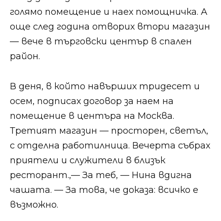
голямо помещение и наех помощничка. А
още след година отворих втори магазин
— вече в търговски център в спален
район.
В деня, в който навърших тридесет и
осем, подписах договор за наем на
помещение в центъра на Москва.
Третият магазин — просторен, светъл,
с отделна работилница. Вечерта събрах
приятели и служители в близък
ресторант.,— За теб, — Нина вдигна
чашата. — За това, че доказа: всичко е
възможно.