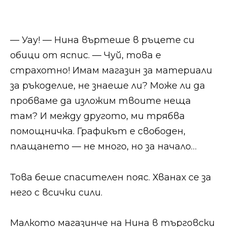
— Уау! — Нина въртеше в ръцете си
обици от яспис. — Чуй, това е
страхотно! Имам магазин за материали
за ръкоделие, не знаеше ли? Може ли да
пробваме да изложим твоите неща
там? И между другото, ми трябва
помощничка. Графикът е свободен,
плащането — не много, но за начало…
Това беше спасителен пояс. Хванах се за
него с всички сили.
Малкото магазинче на Нина в търговски