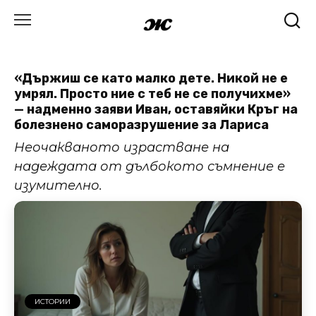
Skip
to
content
«Държиш се като малко дете. Никой не е
умрял. Просто ние с теб не се получихме»
— надменно заяви Иван, оставяйки Кръг на
болезнено саморазрушение за Лариса
Неочакваното израстване на
надеждата от дълбокото съмнение е
изумително.
ИСТОРИИ