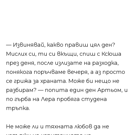
— Извинявай, какво правиш цял ден?
Мислих си, ти си вкъщи, спиш с Ксюша
през деня, после излизате на разходка,
понякога поръчваме вечеря, а аз просто
се грижа за храната. Може би нещо не
разбирам? — попита един ден Артьом, и
по гърба на Лера пробяга студена
тръпка.
Не може ли и тяхната любов да не