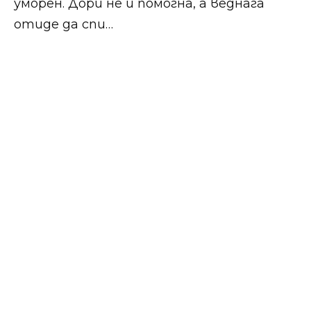
уморен. Дори не ѝ помогна, а веднага
отиде да спи…