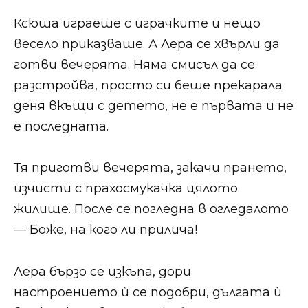
Ксюша играеше с играчките и нещо
весело приказваше. А Лера се хвърли да
готви вечерята. Няма смисъл да се
разстройва, просто си беше прекарала
деня вкъщи с детето, не е първата и не
е последната.
Тя приготви вечерята, закачи прането,
изчисти с прахосмукачка цялото
жилище. После се погледна в огледалото
— Боже, на кого ли прилича!
Лера бързо се изкъпа, дори
настроението ѝ се подобри, дългата ѝ