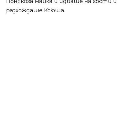
Понякога майка ѝ идваше на гости и
разхождаше Ксюша.