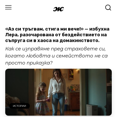
Skip
to
content
«Аз си тръгвам, стига ми вече!» — избухна
Лера, разочарована от бездействието на
съпруга си в хаоса на домакинството.
Как се изправяме пред страховете си,
когато любовта и семейството не са
просто приказка?
ИСТОРИИ