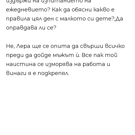
издържи на изпитанието на
ежедневието? Как да обясни какво е
правила цял ден с малкото си дете?,Да
оправдава ли се?
Не, Лера ще се опита да свърши всичко
преди да дойде мъжът ѝ. Все пак той
наистина се изморява на работа и
винаги я е подкрепял.