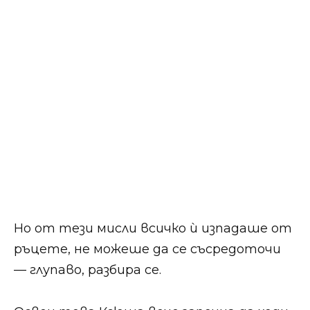
Но от тези мисли всичко ѝ изпадаше от
ръцете, не можеше да се съсредоточи
— глупаво, разбира се.