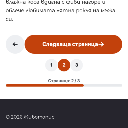
влажна коса вдигна с фиби нагоре и
облече любимата лятна рокля на мъжа
си.
Следваща страница
1
2
3
Страница: 2 / 3
© 2026 Животопис