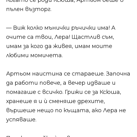
Когато се роди Ксюша, Артьом беше в
пълен възторг.
— Виж колко мънички ръчички има! А
очите са твои, Лера! Щастлив съм,
имам за кого да живея, имам моите
любими момичета.
Артьом наистина се стараеше. Започна
да работи повече, а вечер идваше и
помагаше с всичко. Грижи се за Ксюша,
хранеше я и ѝ сменяше дрехите,
вършеше нещо по къщата, ако Лера не
успяваше.