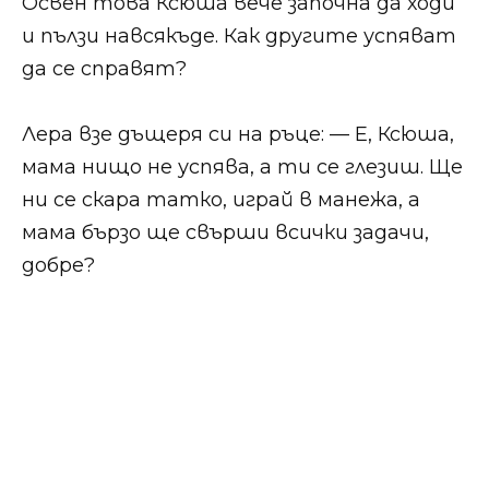
Освен това Ксюша вече започна да ходи
и пълзи навсякъде. Как другите успяват
да се справят?
Лера взе дъщеря си на ръце: — Е, Ксюша,
мама нищо не успява, а ти се глезиш. Ще
ни се скара татко, играй в манежа, а
мама бързо ще свърши всички задачи,
добре?