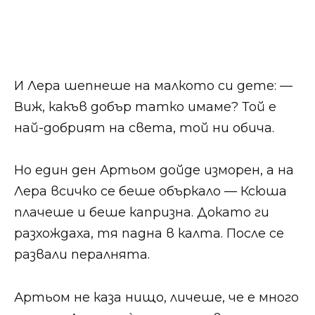
И Лера шепнеше на малкото си дете: —
Виж, какъв добър татко имаме? Той е
най-добрият на света, той ни обича.
Но един ден Артьом дойде изморен, а на
Лера всичко се беше объркало — Ксюша
плачеше и беше капризна. Докато ги
разхождаха, тя падна в калта. После се
развали пералнята.
Артьом не каза нищо, личеше, че е много