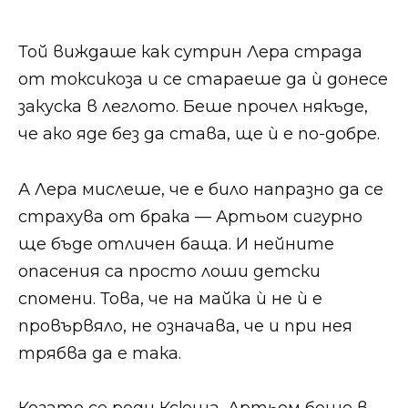
Той виждаше как сутрин Лера страда
от токсикоза и се стараеше да ѝ донесе
закуска в леглото. Беше прочел някъде,
че ако яде без да става, ще ѝ е по-добре.
А Лера мислеше, че е било напразно да се
страхува от брака — Артьом сигурно
ще бъде отличен баща. И нейните
опасения са просто лоши детски
спомени. Това, че на майка ѝ не ѝ е
провървяло, не означава, че и при нея
трябва да е така.